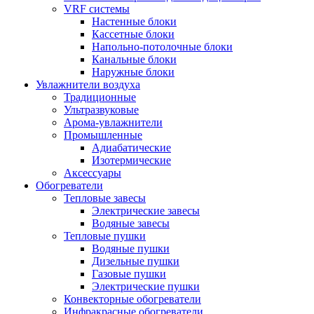
VRF системы
Настенные блоки
Кассетные блоки
Напольно-потолочные блоки
Канальные блоки
Наружные блоки
Увлажнители воздуха
Традиционные
Ультразвуковые
Арома-увлажнители
Промышленныe
Адиабатические
Изотермические
Аксессуары
Обогреватели
Тепловые завесы
Электрические завесы
Водяные завесы
Тепловые пушки
Водяные пушки
Дизельные пушки
Газовые пушки
Электрические пушки
Конвекторные обогреватели
Инфракрасные обогреватели