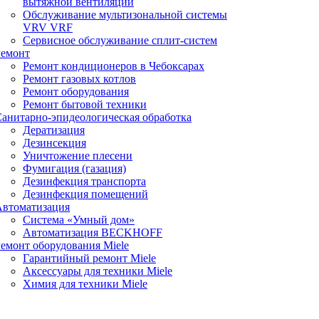
вытяжной вентиляции
Обслуживание мультизональной системы
VRV VRF
Сервисное обслуживание сплит-систем
Ремонт
Ремонт кондиционеров в Чебоксарах
Ремонт газовых котлов
Ремонт оборудования
Ремонт бытовой техники
анитарно-эпидеологическая обработка
Дератизация
Дезинсекция
Уничтожение плесени
Фумигация (газация)
Дезинфекция транспорта
Дезинфекция помещений
Автоматизация
Система «Умный дом»
Автоматизация BECKHOFF
емонт оборудования Miele
Гарантийный ремонт Miele
Аксессуары для техники Miele
Химия для техники Miele