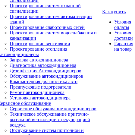
сигнализации
Проектирование систем охранной
сигнализации
Как купить
Проектирование систем автоматизации
зданий
Условия
Проектирование слаботочных сетей
оплаты
Проектирование систем водоснабжения и
Условия
канализации
доставки
Проектирование вентиляции
Гарантия
Проектирование отопления
на товар
Автокондиционеры
Заправка автокондиционера
Диагностика автокондиционера
Дезинфекция Автокондиицонеров
Обслуживание автокондиционеров
Компьютерная диагностика авто
Предпусковые подогреватели
Ремонт автокондиционера
Установка автокондиционера
Сервисное обслуживание
Сервисное обслуживание кондиционеров
Техническое обслуживание приточно-
вытяжной вентиляции с рекуперацией
воздуха
Обслуживание систем приточной и