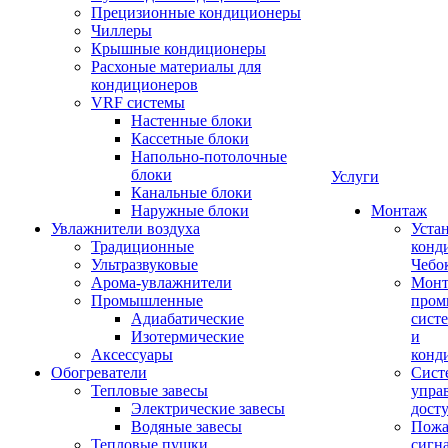
Прецизионные кондиционеры
Чиллеры
Крышные кондиционеры
Расхоные материалы для
кондиционеров
VRF системы
Настенные блоки
Кассетные блоки
Напольно-потолочные
блоки
Услуги
Канальные блоки
Наружные блоки
Монтаж
Увлажнители воздуха
Уста
Традиционные
конд
Ультразвуковые
Чебо
Арома-увлажнители
Мон
Промышленныe
пром
Адиабатические
сист
Изотермические
и
Аксессуары
конд
Обогреватели
Сист
Тепловые завесы
упра
Электрические завесы
дост
Водяные завесы
Пожа
Тепловые пушки
сигн