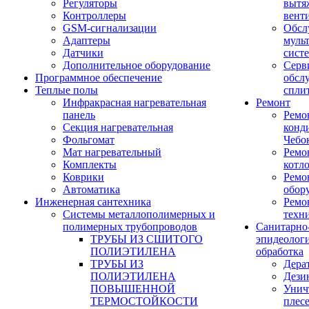
Регуляторы
вытя
Контроллеры
вент
GSM-сигнализации
Обсл
Адаптеры
муль
Датчики
сист
Дополнительное оборудование
Серв
Программное обеспечение
обсл
Теплые полы
спли
Инфракрасная нагревательная
Ремонт
панель
Ремо
Секция нагревательная
конд
Фольгомат
Чебо
Мат нагревательный
Ремо
Комплекты
котл
Коврики
Ремо
Автоматика
обор
Инженерная сантехника
Ремо
Системы металлополимерных и
техн
полимерных трубопроводов
Санитарно
ТРУБЫ ИЗ СШИТОГО
эпидеолог
ПОЛИЭТИЛЕНА
обработка
ТРУБЫ ИЗ
Дера
ПОЛИЭТИЛЕНА
Дези
ПОВЫШЕННОЙ
Унич
ТЕРМОСТОЙКОСТИ
плес