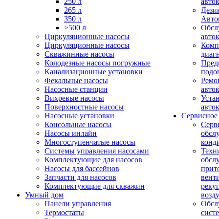
250 л
авто
265 л
Дези
350 л
Авто
>500 л
Обсл
Циркуляционные насосы
авто
Циркуляционные насосы
Комп
Скважинные насосы
диаг
Колодезные насосы погружные
Пред
Канализационные установки
подо
Фекальные насосы
Ремо
Насосные станции
авто
Вихревые насосы
Уста
Поверхностные насосы
авто
Насосные установки
Сервисное
Консольные насосы
Серв
Насосы инлайн
обсл
Многоступенчатые насосы
конд
Системы управления насосами
Техн
Комплектующие для насосов
обсл
Насосы для бассейнов
прит
Запчасти для насосов
вент
Комплектующие для скважин
реку
Умный дом
возд
Панели управления
Обсл
Термостаты
сист