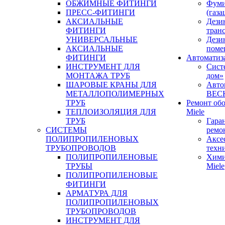
ОБЖИМНЫЕ ФИТИНГИ
Фуми
ПРЕСС-ФИТИНГИ
(газа
АКСИАЛЬНЫЕ
Дези
ФИТИНГИ
тран
УНИВЕРСАЛЬНЫЕ
Дези
АКСИАЛЬНЫЕ
поме
ФИТИНГИ
Автоматиз
ИНСТРУМЕНТ ДЛЯ
Сист
МОНТАЖА ТРУБ
дом»
ШАРОВЫЕ КРАНЫ ДЛЯ
Авто
МЕТАЛЛОПОЛИМЕРНЫХ
BEC
ТРУБ
Ремонт об
ТЕПЛОИЗОЛЯЦИЯ ДЛЯ
Miele
ТРУБ
Гара
СИСТЕМЫ
ремо
ПОЛИПРОПИЛЕНОВЫХ
Аксе
ТРУБОПРОВОДОВ
техн
ПОЛИПРОПИЛЕНОВЫЕ
Хими
ТРУБЫ
Miele
ПОЛИПРОПИЛЕНОВЫЕ
ФИТИНГИ
АРМАТУРА ДЛЯ
ПОЛИПРОПИЛЕНОВЫХ
ТРУБОПРОВОДОВ
ИНСТРУМЕНТ ДЛЯ