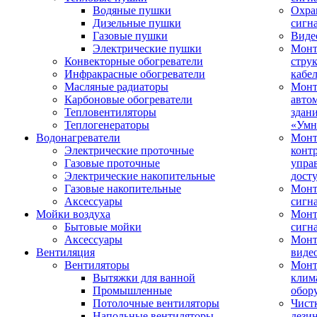
Водяные пушки
Охра
Дизельные пушки
сигн
Газовые пушки
Виде
Электрические пушки
Мон
Конвекторные обогреватели
стру
Инфракрасные обогреватели
кабе
Масляные радиаторы
Монт
Карбоновые обогреватели
авто
Тепловентиляторы
здан
Теплогенераторы
«Умн
Водонагреватели
Монт
Электрические проточные
конт
Газовые проточные
упра
Электрические накопительные
дост
Газовые накопительные
Монт
Аксессуары
сигн
Мойки воздуха
Монт
Бытовые мойки
сигн
Аксессуары
Мон
Вентиляция
виде
Вентиляторы
Мон
Вытяжки для ванной
клим
Промышленные
обор
Потолочные вентиляторы
Чист
Напольные вентиляторы
дези