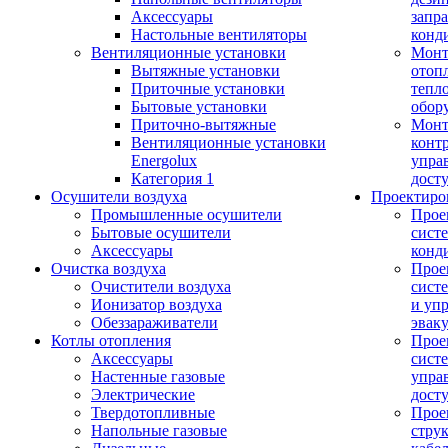
Аксессуары
запр
Настольные вентиляторы
конд
Вентиляционные установки
Монт
Вытяжные установки
отоп
Приточные установки
тепл
Бытовые установки
обор
Приточно-вытяжные
Монт
Вентиляционные установки
конт
Energolux
упра
Категория 1
дост
Осушители воздуха
Проектиро
Промышленные осушители
Прое
Бытовые осушители
сист
Аксессуары
конд
Очистка воздуха
Прое
Очистители воздуха
сист
Ионизатор воздуха
и уп
Обеззараживатели
эвак
Котлы отопления
Прое
Аксессуары
сист
Настенные газовые
упра
Электрические
дост
Твердотопливные
Прое
Напольные газовые
стру