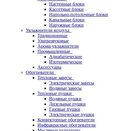
Настенные блоки
Кассетные блоки
Напольно-потолочные блоки
Канальные блоки
Наружные блоки
Увлажнители воздуха
Традиционные
Ультразвуковые
Арома-увлажнители
Промышленныe
Адиабатические
Изотермические
Аксессуары
Обогреватели
Тепловые завесы
Электрические завесы
Водяные завесы
Тепловые пушки
Водяные пушки
Дизельные пушки
Газовые пушки
Электрические пушки
Конвекторные обогреватели
Инфракрасные обогреватели
Масляные радиаторы