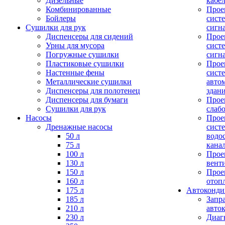
Дизельные
кабе
Комбинированные
Прое
Бойлеры
сист
Сушилки для рук
сигн
Диспенсеры для сидений
Прое
Урны для мусора
сист
Погружные сушилки
сигн
Пластиковые сушилки
Прое
Настенные фены
сист
Металлические сушилки
авто
Диспенсеры для полотенец
здан
Диспенсеры для бумаги
Прое
Сушилки для рук
слаб
Насосы
Прое
Дренажные насосы
сист
50 л
водо
75 л
кана
100 л
Прое
130 л
вент
150 л
Прое
160 л
отоп
175 л
Автоконд
185 л
Запр
210 л
авто
230 л
Диаг