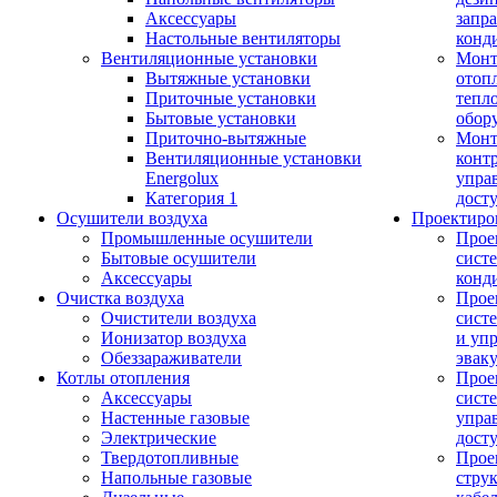
Аксессуары
запр
Настольные вентиляторы
конд
Вентиляционные установки
Монт
Вытяжные установки
отоп
Приточные установки
тепл
Бытовые установки
обор
Приточно-вытяжные
Монт
Вентиляционные установки
конт
Energolux
упра
Категория 1
дост
Осушители воздуха
Проектиро
Промышленные осушители
Прое
Бытовые осушители
сист
Аксессуары
конд
Очистка воздуха
Прое
Очистители воздуха
сист
Ионизатор воздуха
и уп
Обеззараживатели
эвак
Котлы отопления
Прое
Аксессуары
сист
Настенные газовые
упра
Электрические
дост
Твердотопливные
Прое
Напольные газовые
стру