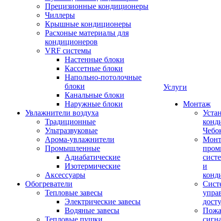
Прецизионные кондиционеры
Чиллеры
Крышные кондиционеры
Расхоные материалы для
кондиционеров
VRF системы
Настенные блоки
Кассетные блоки
Напольно-потолочные
блоки
Услуги
Канальные блоки
Наружные блоки
Монтаж
Увлажнители воздуха
Уста
Традиционные
конд
Ультразвуковые
Чебо
Арома-увлажнители
Мон
Промышленныe
пром
Адиабатические
сист
Изотермические
и
Аксессуары
конд
Обогреватели
Сист
Тепловые завесы
упра
Электрические завесы
дост
Водяные завесы
Пожа
Тепловые пушки
сигн