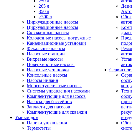
250 л
авто
265 л
Дези
350 л
Авто
>500 л
Обсл
Циркуляционные насосы
авто
Циркуляционные насосы
Комп
Скважинные насосы
диаг
Колодезные насосы погружные
Пред
Канализационные установки
подо
Фекальные насосы
Ремо
Насосные станции
авто
Вихревые насосы
Уста
Поверхностные насосы
авто
Насосные установки
Сервисное
Консольные насосы
Серв
Насосы инлайн
обсл
Многоступенчатые насосы
конд
Системы управления насосами
Техн
Комплектующие для насосов
обсл
Насосы для бассейнов
прит
Запчасти для насосов
вент
Комплектующие для скважин
реку
Умный дом
возд
Панели управления
Обсл
Термостаты
сист