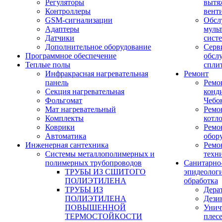
Регуляторы
вытя
Контроллеры
вент
GSM-сигнализации
Обсл
Адаптеры
муль
Датчики
сист
Дополнительное оборудование
Серв
Программное обеспечение
обсл
Теплые полы
спли
Инфракрасная нагревательная
Ремонт
панель
Ремо
Секция нагревательная
конд
Фольгомат
Чебо
Мат нагревательный
Ремо
Комплекты
котл
Коврики
Ремо
Автоматика
обор
Инженерная сантехника
Ремо
Системы металлополимерных и
техн
полимерных трубопроводов
Санитарно
ТРУБЫ ИЗ СШИТОГО
эпидеолог
ПОЛИЭТИЛЕНА
обработка
ТРУБЫ ИЗ
Дера
ПОЛИЭТИЛЕНА
Дези
ПОВЫШЕННОЙ
Унич
ТЕРМОСТОЙКОСТИ
плес