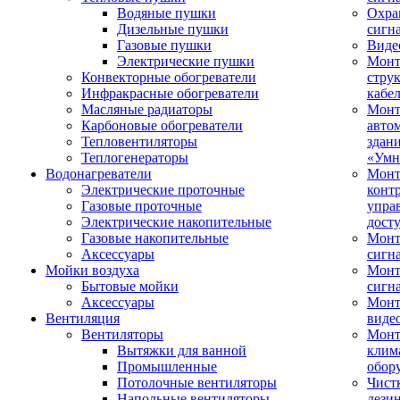
Водяные пушки
Охра
Дизельные пушки
сигн
Газовые пушки
Виде
Электрические пушки
Мон
Конвекторные обогреватели
стру
Инфракрасные обогреватели
кабе
Масляные радиаторы
Монт
Карбоновые обогреватели
авто
Тепловентиляторы
здан
Теплогенераторы
«Умн
Водонагреватели
Монт
Электрические проточные
конт
Газовые проточные
упра
Электрические накопительные
дост
Газовые накопительные
Монт
Аксессуары
сигн
Мойки воздуха
Монт
Бытовые мойки
сигн
Аксессуары
Мон
Вентиляция
виде
Вентиляторы
Мон
Вытяжки для ванной
клим
Промышленные
обор
Потолочные вентиляторы
Чист
Напольные вентиляторы
дези