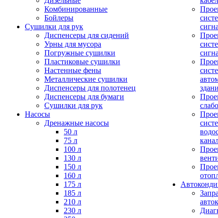
Дизельные
кабе
Комбинированные
Прое
Бойлеры
сист
Сушилки для рук
сигн
Диспенсеры для сидений
Прое
Урны для мусора
сист
Погружные сушилки
сигн
Пластиковые сушилки
Прое
Настенные фены
сист
Металлические сушилки
авто
Диспенсеры для полотенец
здан
Диспенсеры для бумаги
Прое
Сушилки для рук
слаб
Насосы
Прое
Дренажные насосы
сист
50 л
водо
75 л
кана
100 л
Прое
130 л
вент
150 л
Прое
160 л
отоп
175 л
Автоконд
185 л
Запр
210 л
авто
230 л
Диаг