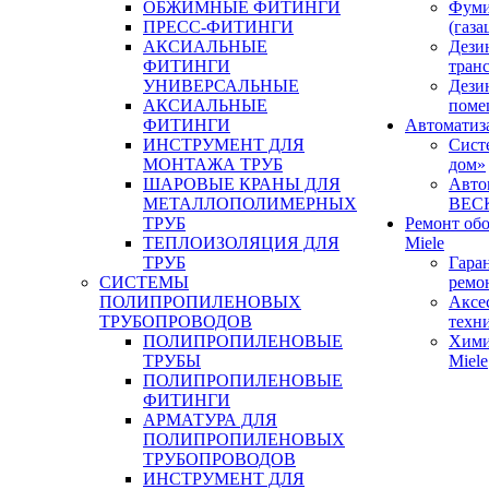
ОБЖИМНЫЕ ФИТИНГИ
Фуми
ПРЕСС-ФИТИНГИ
(газа
АКСИАЛЬНЫЕ
Дези
ФИТИНГИ
тран
УНИВЕРСАЛЬНЫЕ
Дези
АКСИАЛЬНЫЕ
поме
ФИТИНГИ
Автоматиз
ИНСТРУМЕНТ ДЛЯ
Сист
МОНТАЖА ТРУБ
дом»
ШАРОВЫЕ КРАНЫ ДЛЯ
Авто
МЕТАЛЛОПОЛИМЕРНЫХ
BEC
ТРУБ
Ремонт об
ТЕПЛОИЗОЛЯЦИЯ ДЛЯ
Miele
ТРУБ
Гара
СИСТЕМЫ
ремо
ПОЛИПРОПИЛЕНОВЫХ
Аксе
ТРУБОПРОВОДОВ
техн
ПОЛИПРОПИЛЕНОВЫЕ
Хими
ТРУБЫ
Miele
ПОЛИПРОПИЛЕНОВЫЕ
ФИТИНГИ
АРМАТУРА ДЛЯ
ПОЛИПРОПИЛЕНОВЫХ
ТРУБОПРОВОДОВ
ИНСТРУМЕНТ ДЛЯ