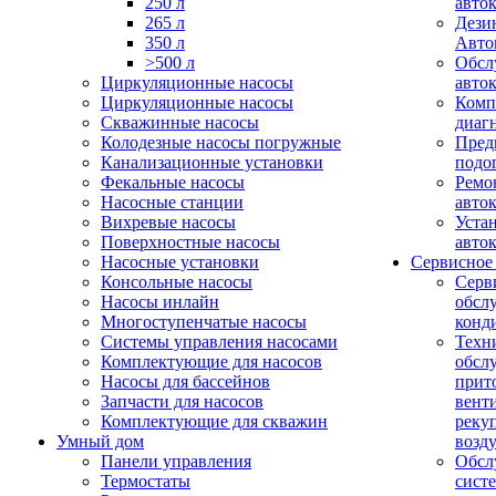
250 л
авто
265 л
Дези
350 л
Авто
>500 л
Обсл
Циркуляционные насосы
авто
Циркуляционные насосы
Комп
Скважинные насосы
диаг
Колодезные насосы погружные
Пред
Канализационные установки
подо
Фекальные насосы
Ремо
Насосные станции
авто
Вихревые насосы
Уста
Поверхностные насосы
авто
Насосные установки
Сервисное
Консольные насосы
Серв
Насосы инлайн
обсл
Многоступенчатые насосы
конд
Системы управления насосами
Техн
Комплектующие для насосов
обсл
Насосы для бассейнов
прит
Запчасти для насосов
вент
Комплектующие для скважин
реку
Умный дом
возд
Панели управления
Обсл
Термостаты
сист