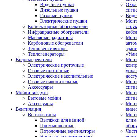
Водяные пушки
Охра
Дизельные пушки
сигн
Газовые пушки
Виде
Электрические пушки
Мон
Конвекторные обогреватели
стру
Инфракрасные обогреватели
кабе
Масляные радиаторы
Монт
Карбоновые обогреватели
авто
Тепловентиляторы
здан
Теплогенераторы
«Умн
Водонагреватели
Монт
Электрические проточные
конт
Газовые проточные
упра
Электрические накопительные
дост
Газовые накопительные
Монт
Аксессуары
сигн
Мойки воздуха
Монт
Бытовые мойки
сигн
Аксессуары
Мон
Вентиляция
виде
Вентиляторы
Мон
Вытяжки для ванной
клим
Промышленные
обор
Потолочные вентиляторы
Чист
Напольные вентиляторы
дези