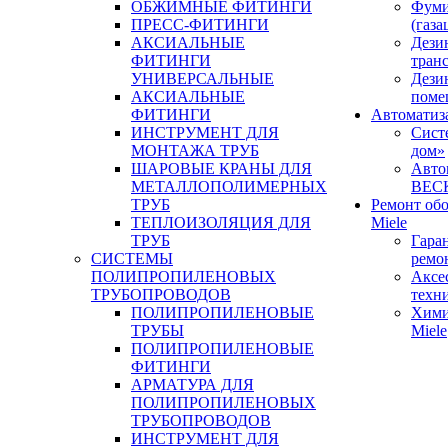
ОБЖИМНЫЕ ФИТИНГИ
Фуми
ПРЕСС-ФИТИНГИ
(газа
АКСИАЛЬНЫЕ
Дези
ФИТИНГИ
тран
УНИВЕРСАЛЬНЫЕ
Дези
АКСИАЛЬНЫЕ
поме
ФИТИНГИ
Автоматиз
ИНСТРУМЕНТ ДЛЯ
Сист
МОНТАЖА ТРУБ
дом»
ШАРОВЫЕ КРАНЫ ДЛЯ
Авто
МЕТАЛЛОПОЛИМЕРНЫХ
BEC
ТРУБ
Ремонт об
ТЕПЛОИЗОЛЯЦИЯ ДЛЯ
Miele
ТРУБ
Гара
СИСТЕМЫ
ремо
ПОЛИПРОПИЛЕНОВЫХ
Аксе
ТРУБОПРОВОДОВ
техн
ПОЛИПРОПИЛЕНОВЫЕ
Хими
ТРУБЫ
Miele
ПОЛИПРОПИЛЕНОВЫЕ
ФИТИНГИ
АРМАТУРА ДЛЯ
ПОЛИПРОПИЛЕНОВЫХ
ТРУБОПРОВОДОВ
ИНСТРУМЕНТ ДЛЯ