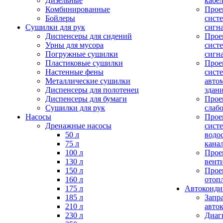
Дизельные
кабе
Комбинированные
Прое
Бойлеры
сист
Сушилки для рук
сигн
Диспенсеры для сидений
Прое
Урны для мусора
сист
Погружные сушилки
сигн
Пластиковые сушилки
Прое
Настенные фены
сист
Металлические сушилки
авто
Диспенсеры для полотенец
здан
Диспенсеры для бумаги
Прое
Сушилки для рук
слаб
Насосы
Прое
Дренажные насосы
сист
50 л
водо
75 л
кана
100 л
Прое
130 л
вент
150 л
Прое
160 л
отоп
175 л
Автоконд
185 л
Запр
210 л
авто
230 л
Диаг