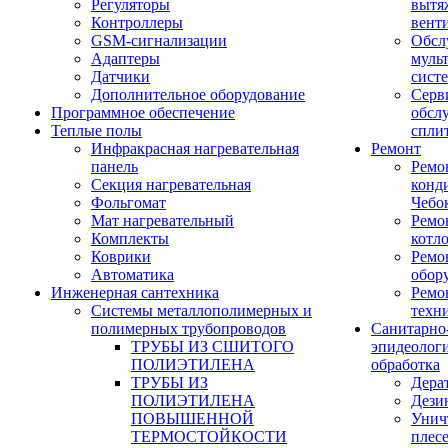
Регуляторы
вытя
Контроллеры
вент
GSM-сигнализации
Обсл
Адаптеры
муль
Датчики
сист
Дополнительное оборудование
Серв
Программное обеспечение
обсл
Теплые полы
спли
Инфракрасная нагревательная
Ремонт
панель
Ремо
Секция нагревательная
конд
Фольгомат
Чебо
Мат нагревательный
Ремо
Комплекты
котл
Коврики
Ремо
Автоматика
обор
Инженерная сантехника
Ремо
Системы металлополимерных и
техн
полимерных трубопроводов
Санитарно
ТРУБЫ ИЗ СШИТОГО
эпидеолог
ПОЛИЭТИЛЕНА
обработка
ТРУБЫ ИЗ
Дера
ПОЛИЭТИЛЕНА
Дези
ПОВЫШЕННОЙ
Унич
ТЕРМОСТОЙКОСТИ
плес