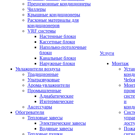
Прецизионные кондиционеры
Чиллеры
Крышные кондиционеры
Расхоные материалы для
кондиционеров
VRF системы
Настенные блоки
Кассетные блоки
Напольно-потолочные
блоки
Услуги
Канальные блоки
Наружные блоки
Монтаж
Увлажнители воздуха
Уста
Традиционные
конд
Ультразвуковые
Чебо
Арома-увлажнители
Мон
Промышленныe
пром
Адиабатические
сист
Изотермические
и
Аксессуары
конд
Обогреватели
Сист
Тепловые завесы
упра
Электрические завесы
дост
Водяные завесы
Пожа
Тепловые пушки
сигн