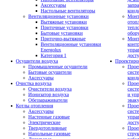
Аксессуары
запр
Настольные вентиляторы
конд
Вентиляционные установки
Монт
Вытяжные установки
отоп
Приточные установки
тепл
Бытовые установки
обор
Приточно-вытяжные
Монт
Вентиляционные установки
конт
Energolux
упра
Категория 1
дост
Осушители воздуха
Проектиро
Промышленные осушители
Прое
Бытовые осушители
сист
Аксессуары
конд
Очистка воздуха
Прое
Очистители воздуха
сист
Ионизатор воздуха
и уп
Обеззараживатели
эвак
Котлы отопления
Прое
Аксессуары
сист
Настенные газовые
упра
Электрические
дост
Твердотопливные
Прое
Напольные газовые
стру