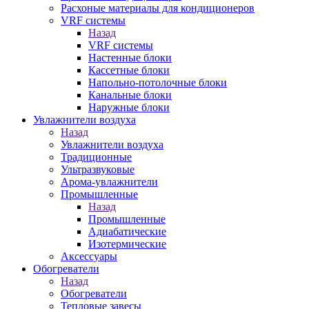
Расхоные материалы для кондиционеров
VRF системы
Назад
VRF системы
Настенные блоки
Кассетные блоки
Напольно-потолочные блоки
Канальные блоки
Наружные блоки
Увлажнители воздуха
Назад
Увлажнители воздуха
Традиционные
Ультразвуковые
Арома-увлажнители
Промышленныe
Назад
Промышленныe
Адиабатические
Изотермические
Аксессуары
Обогреватели
Назад
Обогреватели
Тепловые завесы