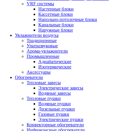
VRF системы
Настенные блоки
Кассетные блоки
Напольно-потолочные блоки
Канальные блоки
Наружные блоки
Увлажнители воздуха
Традиционные
Ультразвуковые
Арома-увлажнители
Промышленныe
Адиабатические
Изотермические
Аксессуары
Обогреватели
Тепловые завесы
Электрические завесы
Водяные завесы
Тепловые пушки
Водяные пушки
Дизельные пушки
Газовые пушки
Электрические пушки
Конвекторные обогреватели
Инфракрасные обогреватели