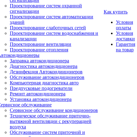
сигнализации
Проектирование систем охранной
сигнализации
Как купить
Проектирование систем автоматизации
зданий
Условия
Проектирование слаботочных сетей
оплаты
Проектирование систем водоснабжения и
Условия
канализации
доставки
Проектирование вентиляции
Гарантия
Проектирование отопления
на товар
Автокондиционеры
Заправка автокондиционера
Диагностика автокондиционера
Дезинфекция Автокондиицонеров
Обслуживание автокондиционеров
Компьютерная диагностика авто
Предпусковые подогреватели
Ремонт автокондиционера
Установка автокондиционера
Сервисное обслуживание
Сервисное обслуживание кондиционеров
Техническое обслуживание приточно-
вытяжной вентиляции с рекуперацией
воздуха
Обслуживание систем приточной и