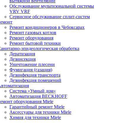
вытяжной вентиляции
Обслуживание мультизональной системы
VRV VRF
Сервисное обслуживание сплит-систем
Ремонт
Ремонт кондиционеров в Чебоксарах
Ремонт газовых котлов
Ремонт оборудования
Ремонт бытовой техники
анитарно-эпидеологическая обработка
Дератизация
Дезинсекция
Уничтожение плесени
Фумигация (газация)
Дезинфекция транспорта
Дезинфекция помещений
Автоматизация
Система «Умный дом»
Автоматизация BECKHOFF
емонт оборудования Miele
Гарантийный ремонт Miele
Аксессуары для техники Miele
Химия для техники Miele