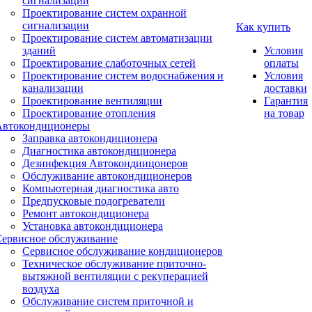
сигнализации
Проектирование систем охранной
сигнализации
Как купить
Проектирование систем автоматизации
зданий
Условия
Проектирование слаботочных сетей
оплаты
Проектирование систем водоснабжения и
Условия
канализации
доставки
Проектирование вентиляции
Гарантия
Проектирование отопления
на товар
Автокондиционеры
Заправка автокондиционера
Диагностика автокондиционера
Дезинфекция Автокондиицонеров
Обслуживание автокондиционеров
Компьютерная диагностика авто
Предпусковые подогреватели
Ремонт автокондиционера
Установка автокондиционера
Сервисное обслуживание
Сервисное обслуживание кондиционеров
Техническое обслуживание приточно-
вытяжной вентиляции с рекуперацией
воздуха
Обслуживание систем приточной и