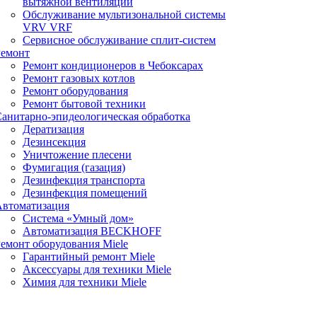
вытяжной вентиляции
Обслуживание мультизональной системы
VRV VRF
Сервисное обслуживание сплит-систем
Ремонт
Ремонт кондиционеров в Чебоксарах
Ремонт газовых котлов
Ремонт оборудования
Ремонт бытовой техники
анитарно-эпидеологическая обработка
Дератизация
Дезинсекция
Уничтожение плесени
Фумигация (газация)
Дезинфекция транспорта
Дезинфекция помещений
Автоматизация
Система «Умный дом»
Автоматизация BECKHOFF
емонт оборудования Miele
Гарантийный ремонт Miele
Аксессуары для техники Miele
Химия для техники Miele