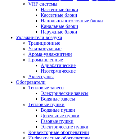
VRF системы
Настенные блоки
Кассетные блоки
Напольно-потолочные блоки
Канальные блоки
Наружные блоки
Увлажнители воздуха
Традиционные
Ультразвуковые
Арома-увлажнители
Промышленныe
Адиабатические
Изотермические
Аксессуары
Обогреватели
Тепловые завесы
Электрические завесы
Водяные завесы
Тепловые пушки
Водяные пушки
Дизельные пушки
Газовые пушки
Электрические пушки
Конвекторные обогреватели
Инфракрасные обогреватели