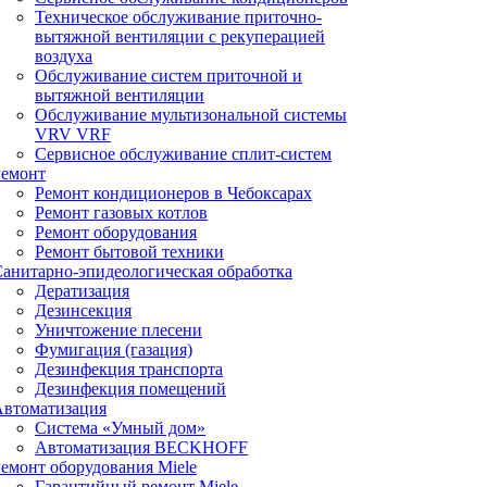
Техническое обслуживание приточно-
вытяжной вентиляции с рекуперацией
воздуха
Обслуживание систем приточной и
вытяжной вентиляции
Обслуживание мультизональной системы
VRV VRF
Сервисное обслуживание сплит-систем
Ремонт
Ремонт кондиционеров в Чебоксарах
Ремонт газовых котлов
Ремонт оборудования
Ремонт бытовой техники
анитарно-эпидеологическая обработка
Дератизация
Дезинсекция
Уничтожение плесени
Фумигация (газация)
Дезинфекция транспорта
Дезинфекция помещений
Автоматизация
Система «Умный дом»
Автоматизация BECKHOFF
емонт оборудования Miele
Гарантийный ремонт Miele