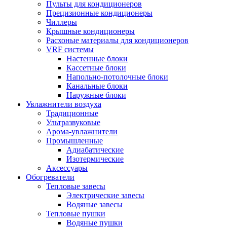
Пульты для кондиционеров
Прецизионные кондиционеры
Чиллеры
Крышные кондиционеры
Расхоные материалы для кондиционеров
VRF системы
Настенные блоки
Кассетные блоки
Напольно-потолочные блоки
Канальные блоки
Наружные блоки
Увлажнители воздуха
Традиционные
Ультразвуковые
Арома-увлажнители
Промышленныe
Адиабатические
Изотермические
Аксессуары
Обогреватели
Тепловые завесы
Электрические завесы
Водяные завесы
Тепловые пушки
Водяные пушки