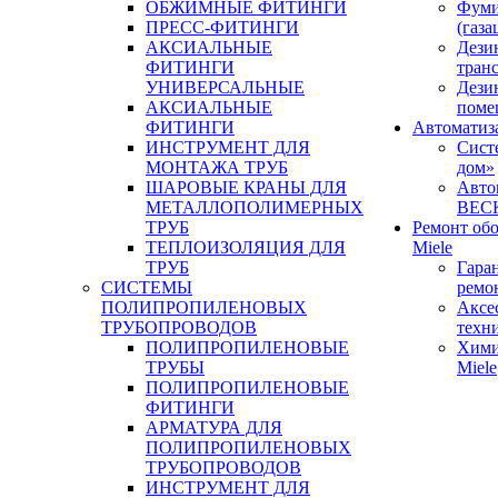
ОБЖИМНЫЕ ФИТИНГИ
Фуми
ПРЕСС-ФИТИНГИ
(газа
АКСИАЛЬНЫЕ
Дези
ФИТИНГИ
тран
УНИВЕРСАЛЬНЫЕ
Дези
АКСИАЛЬНЫЕ
поме
ФИТИНГИ
Автоматиз
ИНСТРУМЕНТ ДЛЯ
Сист
МОНТАЖА ТРУБ
дом»
ШАРОВЫЕ КРАНЫ ДЛЯ
Авто
МЕТАЛЛОПОЛИМЕРНЫХ
BEC
ТРУБ
Ремонт об
ТЕПЛОИЗОЛЯЦИЯ ДЛЯ
Miele
ТРУБ
Гара
СИСТЕМЫ
ремо
ПОЛИПРОПИЛЕНОВЫХ
Аксе
ТРУБОПРОВОДОВ
техн
ПОЛИПРОПИЛЕНОВЫЕ
Хими
ТРУБЫ
Miele
ПОЛИПРОПИЛЕНОВЫЕ
ФИТИНГИ
АРМАТУРА ДЛЯ
ПОЛИПРОПИЛЕНОВЫХ
ТРУБОПРОВОДОВ
ИНСТРУМЕНТ ДЛЯ