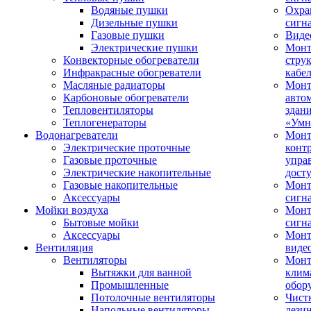
Водяные пушки
Охра
Дизельные пушки
сигн
Газовые пушки
Виде
Электрические пушки
Мон
Конвекторные обогреватели
стру
Инфракрасные обогреватели
кабе
Масляные радиаторы
Монт
Карбоновые обогреватели
авто
Тепловентиляторы
здан
Теплогенераторы
«Умн
Водонагреватели
Монт
Электрические проточные
конт
Газовые проточные
упра
Электрические накопительные
дост
Газовые накопительные
Монт
Аксессуары
сигн
Мойки воздуха
Монт
Бытовые мойки
сигн
Аксессуары
Мон
Вентиляция
виде
Вентиляторы
Мон
Вытяжки для ванной
клим
Промышленные
обор
Потолочные вентиляторы
Чист
Напольные вентиляторы
дези