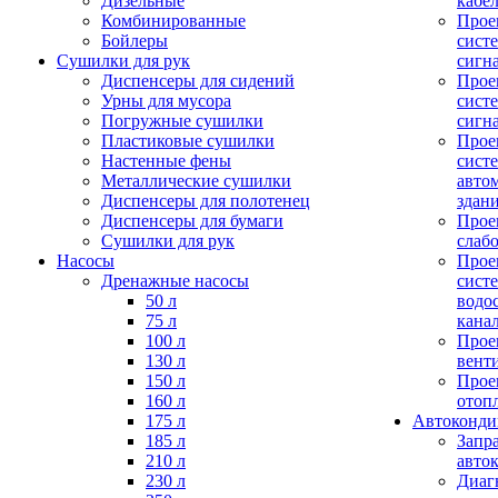
Дизельные
кабе
Комбинированные
Прое
Бойлеры
сист
Сушилки для рук
сигн
Диспенсеры для сидений
Прое
Урны для мусора
сист
Погружные сушилки
сигн
Пластиковые сушилки
Прое
Настенные фены
сист
Металлические сушилки
авто
Диспенсеры для полотенец
здан
Диспенсеры для бумаги
Прое
Сушилки для рук
слаб
Насосы
Прое
Дренажные насосы
сист
50 л
водо
75 л
кана
100 л
Прое
130 л
вент
150 л
Прое
160 л
отоп
175 л
Автоконд
185 л
Запр
210 л
авто
230 л
Диаг