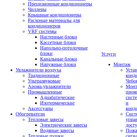
Прецизионные кондиционеры
Чиллеры
Крышные кондиционеры
Расхоные материалы для
кондиционеров
VRF системы
Настенные блоки
Кассетные блоки
Напольно-потолочные
блоки
Услуги
Канальные блоки
Наружные блоки
Монтаж
Увлажнители воздуха
Уста
Традиционные
конд
Ультразвуковые
Чебо
Арома-увлажнители
Мон
Промышленныe
пром
Адиабатические
сист
Изотермические
и
Аксессуары
конд
Обогреватели
Сист
Тепловые завесы
упра
Электрические завесы
дост
Водяные завесы
Пожа
Тепловые пушки
сигн