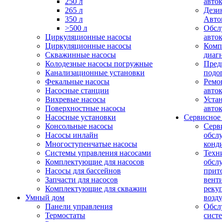
250 л
авто
265 л
Дези
350 л
Авто
>500 л
Обсл
Циркуляционные насосы
авто
Циркуляционные насосы
Комп
Скважинные насосы
диаг
Колодезные насосы погружные
Пред
Канализационные установки
подо
Фекальные насосы
Ремо
Насосные станции
авто
Вихревые насосы
Уста
Поверхностные насосы
авто
Насосные установки
Сервисное
Консольные насосы
Серв
Насосы инлайн
обсл
Многоступенчатые насосы
конд
Системы управления насосами
Техн
Комплектующие для насосов
обсл
Насосы для бассейнов
прит
Запчасти для насосов
вент
Комплектующие для скважин
реку
Умный дом
возд
Панели управления
Обсл
Термостаты
сист