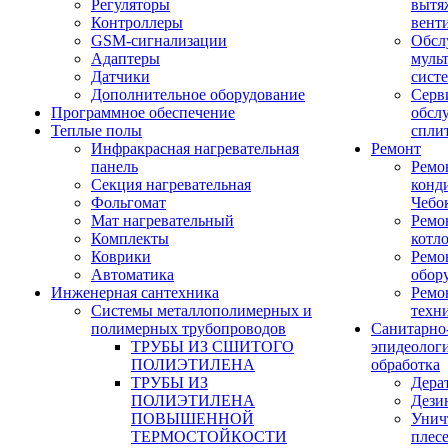
Регуляторы
вытя
Контроллеры
вент
GSM-сигнализации
Обсл
Адаптеры
муль
Датчики
сист
Дополнительное оборудование
Серв
Программное обеспечение
обсл
Теплые полы
спли
Инфракрасная нагревательная
Ремонт
панель
Ремо
Секция нагревательная
конд
Фольгомат
Чебо
Мат нагревательный
Ремо
Комплекты
котл
Коврики
Ремо
Автоматика
обор
Инженерная сантехника
Ремо
Системы металлополимерных и
техн
полимерных трубопроводов
Санитарно
ТРУБЫ ИЗ СШИТОГО
эпидеолог
ПОЛИЭТИЛЕНА
обработка
ТРУБЫ ИЗ
Дера
ПОЛИЭТИЛЕНА
Дези
ПОВЫШЕННОЙ
Унич
ТЕРМОСТОЙКОСТИ
плес