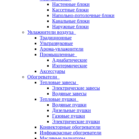
Настенные блоки
Кассетные блоки
Напольно-потолочные блоки
Канальные блоки
Наружные блоки
Увлажнители воздуха
Традиционные
Ультразвуковые
Арома-увлажнители
Промышленныe
Адиабатические
Изотермические
Аксессуары
Обогреватели
Тепловые завесы
Электрические завесы
Водяные завесы
Тепловые пушки
Водяные пушки
Дизельные пушки
Газовые пушки
Электрические пушки
Конвекторные обогреватели
Инфракрасные обогреватели
Масляные радиаторы