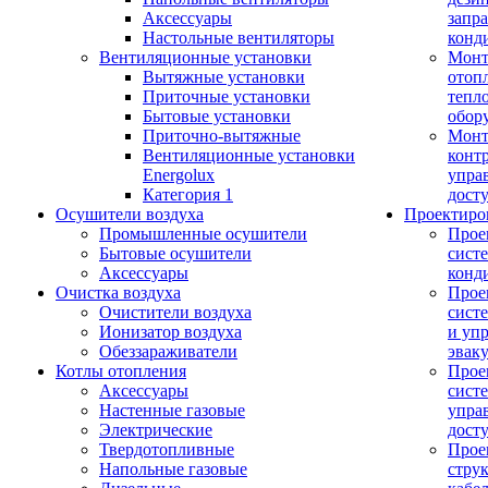
Аксессуары
запр
Настольные вентиляторы
конд
Вентиляционные установки
Монт
Вытяжные установки
отоп
Приточные установки
тепл
Бытовые установки
обор
Приточно-вытяжные
Монт
Вентиляционные установки
конт
Energolux
упра
Категория 1
дост
Осушители воздуха
Проектиро
Промышленные осушители
Прое
Бытовые осушители
сист
Аксессуары
конд
Очистка воздуха
Прое
Очистители воздуха
сист
Ионизатор воздуха
и уп
Обеззараживатели
эвак
Котлы отопления
Прое
Аксессуары
сист
Настенные газовые
упра
Электрические
дост
Твердотопливные
Прое
Напольные газовые
стру