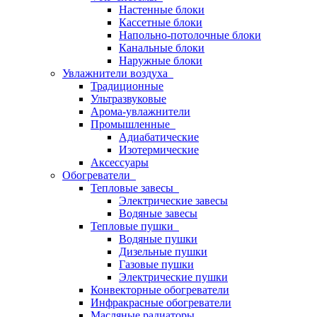
Настенные блоки
Кассетные блоки
Напольно-потолочные блоки
Канальные блоки
Наружные блоки
Увлажнители воздуха
Традиционные
Ультразвуковые
Арома-увлажнители
Промышленныe
Адиабатические
Изотермические
Аксессуары
Обогреватели
Тепловые завесы
Электрические завесы
Водяные завесы
Тепловые пушки
Водяные пушки
Дизельные пушки
Газовые пушки
Электрические пушки
Конвекторные обогреватели
Инфракрасные обогреватели
Масляные радиаторы