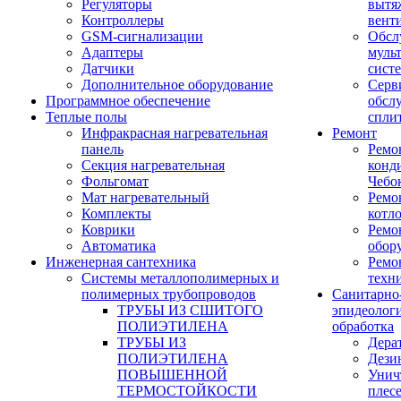
Регуляторы
вытя
Контроллеры
вент
GSM-сигнализации
Обсл
Адаптеры
муль
Датчики
сист
Дополнительное оборудование
Серв
Программное обеспечение
обсл
Теплые полы
спли
Инфракрасная нагревательная
Ремонт
панель
Ремо
Секция нагревательная
конд
Фольгомат
Чебо
Мат нагревательный
Ремо
Комплекты
котл
Коврики
Ремо
Автоматика
обор
Инженерная сантехника
Ремо
Системы металлополимерных и
техн
полимерных трубопроводов
Санитарно
ТРУБЫ ИЗ СШИТОГО
эпидеолог
ПОЛИЭТИЛЕНА
обработка
ТРУБЫ ИЗ
Дера
ПОЛИЭТИЛЕНА
Дези
ПОВЫШЕННОЙ
Унич
ТЕРМОСТОЙКОСТИ
плес