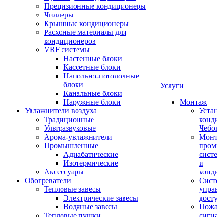
Прецизионные кондиционеры
Чиллеры
Крышные кондиционеры
Расхоные материалы для
кондиционеров
VRF системы
Настенные блоки
Кассетные блоки
Напольно-потолочные
блоки
Услуги
Канальные блоки
Наружные блоки
Монтаж
Увлажнители воздуха
Уста
Традиционные
конд
Ультразвуковые
Чебо
Арома-увлажнители
Мон
Промышленныe
пром
Адиабатические
сист
Изотермические
и
Аксессуары
конд
Обогреватели
Сист
Тепловые завесы
упра
Электрические завесы
дост
Водяные завесы
Пожа
Тепловые пушки
сигн