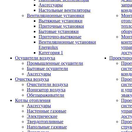
Аксессуары
запр
Настольные вентиляторы
конд
Вентиляционные установки
Монт
Вытяжные установки
отоп
Приточные установки
тепл
Бытовые установки
обор
Приточно-вытяжные
Монт
Вентиляционные установки
конт
Energolux
упра
Категория 1
дост
Осушители воздуха
Проектиро
Промышленные осушители
Прое
Бытовые осушители
сист
Аксессуары
конд
Очистка воздуха
Прое
Очистители воздуха
сист
Ионизатор воздуха
и уп
Обеззараживатели
эвак
Котлы отопления
Прое
Аксессуары
сист
Настенные газовые
упра
Электрические
дост
Твердотопливные
Прое
Напольные газовые
стру