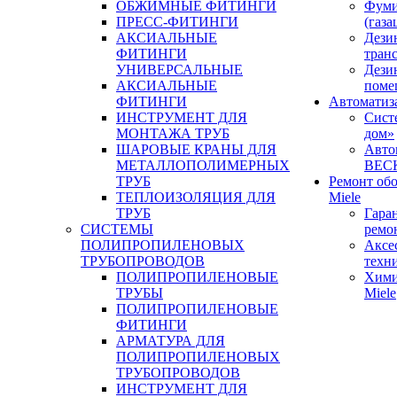
ОБЖИМНЫЕ ФИТИНГИ
Фуми
ПРЕСС-ФИТИНГИ
(газа
АКСИАЛЬНЫЕ
Дези
ФИТИНГИ
тран
УНИВЕРСАЛЬНЫЕ
Дези
АКСИАЛЬНЫЕ
поме
ФИТИНГИ
Автоматиз
ИНСТРУМЕНТ ДЛЯ
Сист
МОНТАЖА ТРУБ
дом»
ШАРОВЫЕ КРАНЫ ДЛЯ
Авто
МЕТАЛЛОПОЛИМЕРНЫХ
BEC
ТРУБ
Ремонт об
ТЕПЛОИЗОЛЯЦИЯ ДЛЯ
Miele
ТРУБ
Гара
СИСТЕМЫ
ремо
ПОЛИПРОПИЛЕНОВЫХ
Аксе
ТРУБОПРОВОДОВ
техн
ПОЛИПРОПИЛЕНОВЫЕ
Хими
ТРУБЫ
Miele
ПОЛИПРОПИЛЕНОВЫЕ
ФИТИНГИ
АРМАТУРА ДЛЯ
ПОЛИПРОПИЛЕНОВЫХ
ТРУБОПРОВОДОВ
ИНСТРУМЕНТ ДЛЯ