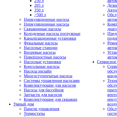
250 л
авто
265 л
Дези
350 л
Авто
>500 л
Обсл
Циркуляционные насосы
авто
Циркуляционные насосы
Комп
Скважинные насосы
диаг
Колодезные насосы погружные
Пред
Канализационные установки
подо
Фекальные насосы
Ремо
Насосные станции
авто
Вихревые насосы
Уста
Поверхностные насосы
авто
Насосные установки
Сервисное
Консольные насосы
Серв
Насосы инлайн
обсл
Многоступенчатые насосы
конд
Системы управления насосами
Техн
Комплектующие для насосов
обсл
Насосы для бассейнов
прит
Запчасти для насосов
вент
Комплектующие для скважин
реку
Умный дом
возд
Панели управления
Обсл
Термостаты
сист