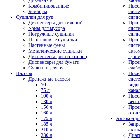
Дизельные
кабе
Комбинированные
Прое
Бойлеры
сист
Сушилки для рук
сигн
Диспенсеры для сидений
Прое
Урны для мусора
сист
Погружные сушилки
сигн
Пластиковые сушилки
Прое
Настенные фены
сист
Металлические сушилки
авто
Диспенсеры для полотенец
здан
Диспенсеры для бумаги
Прое
Сушилки для рук
слаб
Насосы
Прое
Дренажные насосы
сист
50 л
водо
75 л
кана
100 л
Прое
130 л
вент
150 л
Прое
160 л
отоп
175 л
Автоконд
185 л
Запр
210 л
авто
230 л
Диаг