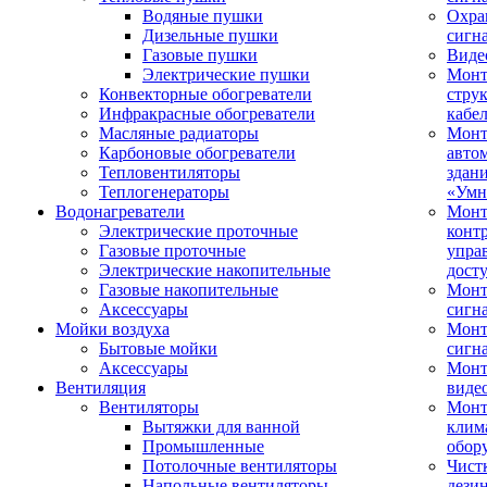
Водяные пушки
Охра
Дизельные пушки
сигн
Газовые пушки
Виде
Электрические пушки
Мон
Конвекторные обогреватели
стру
Инфракрасные обогреватели
кабе
Масляные радиаторы
Монт
Карбоновые обогреватели
авто
Тепловентиляторы
здан
Теплогенераторы
«Умн
Водонагреватели
Монт
Электрические проточные
конт
Газовые проточные
упра
Электрические накопительные
дост
Газовые накопительные
Монт
Аксессуары
сигн
Мойки воздуха
Монт
Бытовые мойки
сигн
Аксессуары
Мон
Вентиляция
виде
Вентиляторы
Мон
Вытяжки для ванной
клим
Промышленные
обор
Потолочные вентиляторы
Чист
Напольные вентиляторы
дези