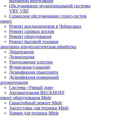
вытяжной вентиляции
Обслуживание мультизональной системы
VRV VRF
Сервисное обслуживание сплит-систем
Ремонт
Ремонт кондиционеров в Чебоксарах
Ремонт газовых котлов
Ремонт оборудования
Ремонт бытовой техники
анитарно-эпидеологическая обработка
Дератизация
Дезинсекция
Уничтожение плесени
Фумигация (газация)
Дезинфекция транспорта
Дезинфекция помещений
Автоматизация
Система «Умный дом»
Автоматизация BECKHOFF
емонт оборудования Miele
Гарантийный ремонт Miele
Аксессуары для техники Miele
Химия для техники Miele