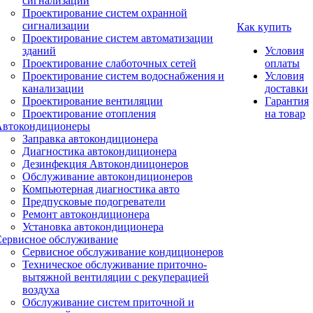
сигнализации
Проектирование систем охранной
сигнализации
Как купить
Проектирование систем автоматизации
зданий
Условия
Проектирование слаботочных сетей
оплаты
Проектирование систем водоснабжения и
Условия
канализации
доставки
Проектирование вентиляции
Гарантия
Проектирование отопления
на товар
Автокондиционеры
Заправка автокондиционера
Диагностика автокондиционера
Дезинфекция Автокондиицонеров
Обслуживание автокондиционеров
Компьютерная диагностика авто
Предпусковые подогреватели
Ремонт автокондиционера
Установка автокондиционера
Сервисное обслуживание
Сервисное обслуживание кондиционеров
Техническое обслуживание приточно-
вытяжной вентиляции с рекуперацией
воздуха
Обслуживание систем приточной и