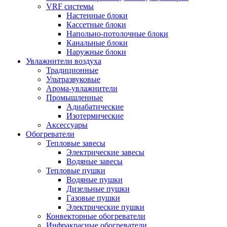
VRF системы
Настенные блоки
Кассетные блоки
Напольно-потолочные блоки
Канальные блоки
Наружные блоки
Увлажнители воздуха
Традиционные
Ультразвуковые
Арома-увлажнители
Промышленныe
Адиабатические
Изотермические
Аксессуары
Обогреватели
Тепловые завесы
Электрические завесы
Водяные завесы
Тепловые пушки
Водяные пушки
Дизельные пушки
Газовые пушки
Электрические пушки
Конвекторные обогреватели
Инфракрасные обогреватели