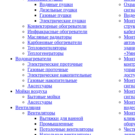
Водяные пушки
Охра
Дизельные пушки
сигн
Газовые пушки
Виде
Электрические пушки
Мон
Конвекторные обогреватели
стру
Инфракрасные обогреватели
кабе
Масляные радиаторы
Монт
Карбоновые обогреватели
авто
Тепловентиляторы
здан
Теплогенераторы
«Умн
Водонагреватели
Монт
Электрические проточные
конт
Газовые проточные
упра
Электрические накопительные
дост
Газовые накопительные
Монт
Аксессуары
сигн
Мойки воздуха
Монт
Бытовые мойки
сигн
Аксессуары
Мон
Вентиляция
виде
Вентиляторы
Мон
Вытяжки для ванной
клим
Промышленные
обор
Потолочные вентиляторы
Чист
Напольные вентиляторы
дези