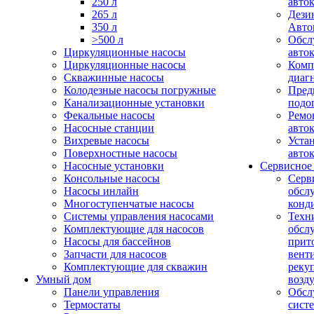
250 л
авто
265 л
Дези
350 л
Авто
>500 л
Обсл
Циркуляционные насосы
авто
Циркуляционные насосы
Комп
Скважинные насосы
диаг
Колодезные насосы погружные
Пред
Канализационные установки
подо
Фекальные насосы
Ремо
Насосные станции
авто
Вихревые насосы
Уста
Поверхностные насосы
авто
Насосные установки
Сервисное
Консольные насосы
Серв
Насосы инлайн
обсл
Многоступенчатые насосы
конд
Системы управления насосами
Техн
Комплектующие для насосов
обсл
Насосы для бассейнов
прит
Запчасти для насосов
вент
Комплектующие для скважин
реку
Умный дом
возд
Панели управления
Обсл
Термостаты
сист