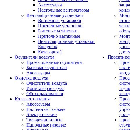
Аксессуары
запр
Настольные вентиляторы
конд
Вентиляционные установки
Монт
Вытяжные установки
отоп
Приточные установки
тепл
Бытовые установки
обор
Приточно-вытяжные
Монт
Вентиляционные установки
конт
Energolux
упра
Категория 1
дост
Осушители воздуха
Проектиро
Промышленные осушители
Прое
Бытовые осушители
сист
Аксессуары
конд
Очистка воздуха
Прое
Очистители воздуха
сист
Ионизатор воздуха
и уп
Обеззараживатели
эвак
Котлы отопления
Прое
Аксессуары
сист
Настенные газовые
упра
Электрические
дост
Твердотопливные
Прое
Напольные газовые
стру