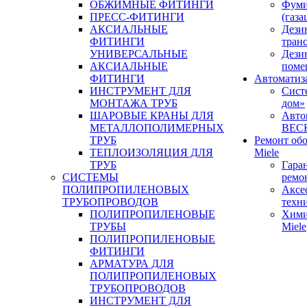
ОБЖИМНЫЕ ФИТИНГИ
Фуми
ПРЕСС-ФИТИНГИ
(газа
АКСИАЛЬНЫЕ
Дези
ФИТИНГИ
тран
УНИВЕРСАЛЬНЫЕ
Дези
АКСИАЛЬНЫЕ
поме
ФИТИНГИ
Автоматиз
ИНСТРУМЕНТ ДЛЯ
Сист
МОНТАЖА ТРУБ
дом»
ШАРОВЫЕ КРАНЫ ДЛЯ
Авто
МЕТАЛЛОПОЛИМЕРНЫХ
BEC
ТРУБ
Ремонт об
ТЕПЛОИЗОЛЯЦИЯ ДЛЯ
Miele
ТРУБ
Гара
СИСТЕМЫ
ремо
ПОЛИПРОПИЛЕНОВЫХ
Аксе
ТРУБОПРОВОДОВ
техн
ПОЛИПРОПИЛЕНОВЫЕ
Хими
ТРУБЫ
Miele
ПОЛИПРОПИЛЕНОВЫЕ
ФИТИНГИ
АРМАТУРА ДЛЯ
ПОЛИПРОПИЛЕНОВЫХ
ТРУБОПРОВОДОВ
ИНСТРУМЕНТ ДЛЯ