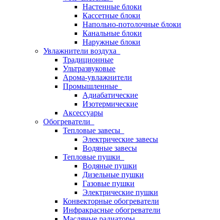
Настенные блоки
Кассетные блоки
Напольно-потолочные блоки
Канальные блоки
Наружные блоки
Увлажнители воздуха
Традиционные
Ультразвуковые
Арома-увлажнители
Промышленныe
Адиабатические
Изотермические
Аксессуары
Обогреватели
Тепловые завесы
Электрические завесы
Водяные завесы
Тепловые пушки
Водяные пушки
Дизельные пушки
Газовые пушки
Электрические пушки
Конвекторные обогреватели
Инфракрасные обогреватели
Масляные радиаторы