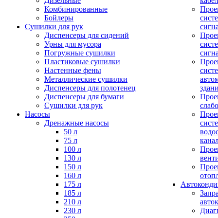
Дизельные
кабе
Комбинированные
Прое
Бойлеры
сист
Сушилки для рук
сигн
Диспенсеры для сидений
Прое
Урны для мусора
сист
Погружные сушилки
сигн
Пластиковые сушилки
Прое
Настенные фены
сист
Металлические сушилки
авто
Диспенсеры для полотенец
здан
Диспенсеры для бумаги
Прое
Сушилки для рук
слаб
Насосы
Прое
Дренажные насосы
сист
50 л
водо
75 л
кана
100 л
Прое
130 л
вент
150 л
Прое
160 л
отоп
175 л
Автоконд
185 л
Запр
210 л
авто
230 л
Диаг