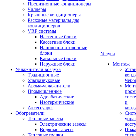
Прецизионные кондиционеры
Чиллеры
Крышные кондиционеры
Расхоные материалы для
кондиционеров
VRF системы
Настенные блоки
Кассетные блоки
Напольно-потолочные
блоки
Услуги
Канальные блоки
Наружные блоки
Монтаж
Увлажнители воздуха
Уста
Традиционные
конд
Ультразвуковые
Чебо
Арома-увлажнители
Мон
Промышленныe
пром
Адиабатические
сист
Изотермические
и
Аксессуары
конд
Обогреватели
Сист
Тепловые завесы
упра
Электрические завесы
дост
Водяные завесы
Пожа
Тепловые пушки
сигн