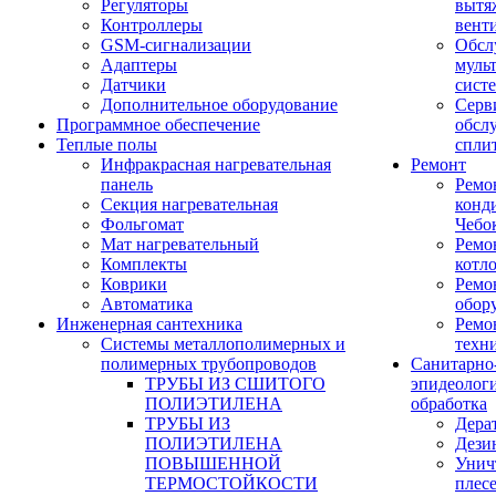
Регуляторы
вытя
Контроллеры
вент
GSM-сигнализации
Обсл
Адаптеры
муль
Датчики
сист
Дополнительное оборудование
Серв
Программное обеспечение
обсл
Теплые полы
спли
Инфракрасная нагревательная
Ремонт
панель
Ремо
Секция нагревательная
конд
Фольгомат
Чебо
Мат нагревательный
Ремо
Комплекты
котл
Коврики
Ремо
Автоматика
обор
Инженерная сантехника
Ремо
Системы металлополимерных и
техн
полимерных трубопроводов
Санитарно
ТРУБЫ ИЗ СШИТОГО
эпидеолог
ПОЛИЭТИЛЕНА
обработка
ТРУБЫ ИЗ
Дера
ПОЛИЭТИЛЕНА
Дези
ПОВЫШЕННОЙ
Унич
ТЕРМОСТОЙКОСТИ
плес