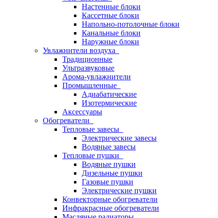
Настенные блоки
Кассетные блоки
Напольно-потолочные блоки
Канальные блоки
Наружные блоки
Увлажнители воздуха
Традиционные
Ультразвуковые
Арома-увлажнители
Промышленныe
Адиабатические
Изотермические
Аксессуары
Обогреватели
Тепловые завесы
Электрические завесы
Водяные завесы
Тепловые пушки
Водяные пушки
Дизельные пушки
Газовые пушки
Электрические пушки
Конвекторные обогреватели
Инфракрасные обогреватели
Масляные радиаторы