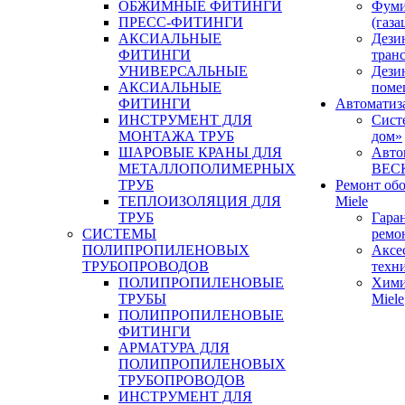
ОБЖИМНЫЕ ФИТИНГИ
Фуми
ПРЕСС-ФИТИНГИ
(газа
АКСИАЛЬНЫЕ
Дези
ФИТИНГИ
тран
УНИВЕРСАЛЬНЫЕ
Дези
АКСИАЛЬНЫЕ
поме
ФИТИНГИ
Автоматиз
ИНСТРУМЕНТ ДЛЯ
Сист
МОНТАЖА ТРУБ
дом»
ШАРОВЫЕ КРАНЫ ДЛЯ
Авто
МЕТАЛЛОПОЛИМЕРНЫХ
BEC
ТРУБ
Ремонт об
ТЕПЛОИЗОЛЯЦИЯ ДЛЯ
Miele
ТРУБ
Гара
СИСТЕМЫ
ремо
ПОЛИПРОПИЛЕНОВЫХ
Аксе
ТРУБОПРОВОДОВ
техн
ПОЛИПРОПИЛЕНОВЫЕ
Хими
ТРУБЫ
Miele
ПОЛИПРОПИЛЕНОВЫЕ
ФИТИНГИ
АРМАТУРА ДЛЯ
ПОЛИПРОПИЛЕНОВЫХ
ТРУБОПРОВОДОВ
ИНСТРУМЕНТ ДЛЯ