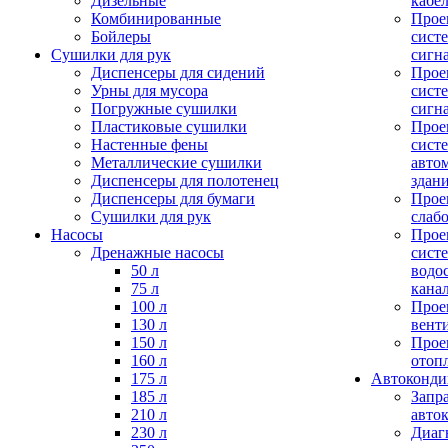
Дизельные
кабе
Комбинированные
Прое
Бойлеры
сист
Сушилки для рук
сигн
Диспенсеры для сидений
Прое
Урны для мусора
сист
Погружные сушилки
сигн
Пластиковые сушилки
Прое
Настенные фены
сист
Металлические сушилки
авто
Диспенсеры для полотенец
здан
Диспенсеры для бумаги
Прое
Сушилки для рук
слаб
Насосы
Прое
Дренажные насосы
сист
50 л
водо
75 л
кана
100 л
Прое
130 л
вент
150 л
Прое
160 л
отоп
175 л
Автоконд
185 л
Запр
210 л
авто
230 л
Диаг