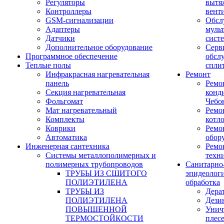
Регуляторы
вытя
Контроллеры
вент
GSM-сигнализации
Обсл
Адаптеры
муль
Датчики
сист
Дополнительное оборудование
Серв
Программное обеспечение
обсл
Теплые полы
спли
Инфракрасная нагревательная
Ремонт
панель
Ремо
Секция нагревательная
конд
Фольгомат
Чебо
Мат нагревательный
Ремо
Комплекты
котл
Коврики
Ремо
Автоматика
обор
Инженерная сантехника
Ремо
Системы металлополимерных и
техн
полимерных трубопроводов
Санитарно
ТРУБЫ ИЗ СШИТОГО
эпидеолог
ПОЛИЭТИЛЕНА
обработка
ТРУБЫ ИЗ
Дера
ПОЛИЭТИЛЕНА
Дези
ПОВЫШЕННОЙ
Унич
ТЕРМОСТОЙКОСТИ
плес