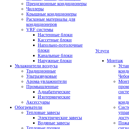
Прецизионные кондиционеры
Чиллеры
Крышные кондиционеры
Расхоные материалы для
кондиционеров
VRF системы
Настенные блоки
Кассетные блоки
Напольно-потолочные
блоки
Услуги
Канальные блоки
Наружные блоки
Монтаж
Увлажнители воздуха
Уста
Традиционные
конд
Ультразвуковые
Чебо
Арома-увлажнители
Мон
Промышленныe
пром
Адиабатические
сист
Изотермические
и
Аксессуары
конд
Обогреватели
Сист
Тепловые завесы
упра
Электрические завесы
дост
Водяные завесы
Пожа
Тепловые пушки
сигн