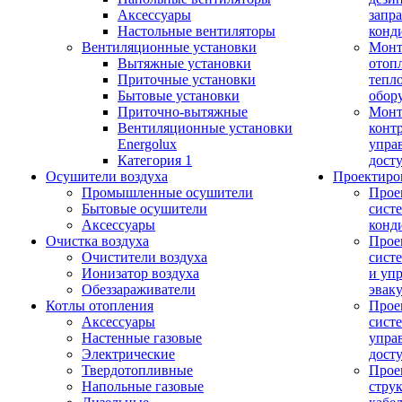
Аксессуары
запр
Настольные вентиляторы
конд
Вентиляционные установки
Монт
Вытяжные установки
отоп
Приточные установки
тепл
Бытовые установки
обор
Приточно-вытяжные
Монт
Вентиляционные установки
конт
Energolux
упра
Категория 1
дост
Осушители воздуха
Проектиро
Промышленные осушители
Прое
Бытовые осушители
сист
Аксессуары
конд
Очистка воздуха
Прое
Очистители воздуха
сист
Ионизатор воздуха
и уп
Обеззараживатели
эвак
Котлы отопления
Прое
Аксессуары
сист
Настенные газовые
упра
Электрические
дост
Твердотопливные
Прое
Напольные газовые
стру