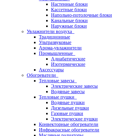
Настенные блоки
Кассетные блоки
Напольно-потолочные блоки
Канальные блоки
Наружные блоки
Увлажнители воздуха
Традиционные
Ультразвуковые
Арома-увлажнители
Промышленныe
Адиабатические
Изотермические
Аксессуары
Обогреватели
Тепловые завесы
Электрические завесы
Водяные завесы
Тепловые пушки
Водяные пушки
Дизельные пушки
Газовые пушки
Электрические пушки
Конвекторные обогреватели
Инфракрасные обогреватели
Масляные радиаторы