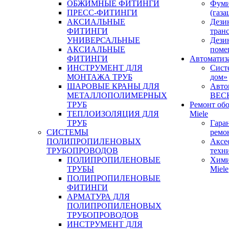
ОБЖИМНЫЕ ФИТИНГИ
Фуми
ПРЕСС-ФИТИНГИ
(газа
АКСИАЛЬНЫЕ
Дези
ФИТИНГИ
тран
УНИВЕРСАЛЬНЫЕ
Дези
АКСИАЛЬНЫЕ
поме
ФИТИНГИ
Автоматиз
ИНСТРУМЕНТ ДЛЯ
Сист
МОНТАЖА ТРУБ
дом»
ШАРОВЫЕ КРАНЫ ДЛЯ
Авто
МЕТАЛЛОПОЛИМЕРНЫХ
BEC
ТРУБ
Ремонт об
ТЕПЛОИЗОЛЯЦИЯ ДЛЯ
Miele
ТРУБ
Гара
СИСТЕМЫ
ремо
ПОЛИПРОПИЛЕНОВЫХ
Аксе
ТРУБОПРОВОДОВ
техн
ПОЛИПРОПИЛЕНОВЫЕ
Хими
ТРУБЫ
Miele
ПОЛИПРОПИЛЕНОВЫЕ
ФИТИНГИ
АРМАТУРА ДЛЯ
ПОЛИПРОПИЛЕНОВЫХ
ТРУБОПРОВОДОВ
ИНСТРУМЕНТ ДЛЯ