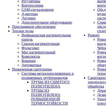
Регуляторы
вытя
Контроллеры
вент
GSM-сигнализации
Обсл
Адаптеры
муль
Датчики
сист
Дополнительное оборудование
Серв
Программное обеспечение
обсл
Теплые полы
спли
Инфракрасная нагревательная
Ремонт
панель
Ремо
Секция нагревательная
конд
Фольгомат
Чебо
Мат нагревательный
Ремо
Комплекты
котл
Коврики
Ремо
Автоматика
обор
Инженерная сантехника
Ремо
Системы металлополимерных и
техн
полимерных трубопроводов
Санитарно
ТРУБЫ ИЗ СШИТОГО
эпидеолог
ПОЛИЭТИЛЕНА
обработка
ТРУБЫ ИЗ
Дера
ПОЛИЭТИЛЕНА
Дези
ПОВЫШЕННОЙ
Унич
ТЕРМОСТОЙКОСТИ
плес