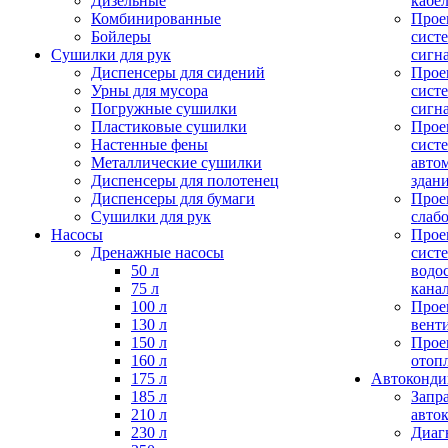
Дизельные
кабе
Комбинированные
Прое
Бойлеры
сист
Сушилки для рук
сигн
Диспенсеры для сидений
Прое
Урны для мусора
сист
Погружные сушилки
сигн
Пластиковые сушилки
Прое
Настенные фены
сист
Металлические сушилки
авто
Диспенсеры для полотенец
здан
Диспенсеры для бумаги
Прое
Сушилки для рук
слаб
Насосы
Прое
Дренажные насосы
сист
50 л
водо
75 л
кана
100 л
Прое
130 л
вент
150 л
Прое
160 л
отоп
175 л
Автоконд
185 л
Запр
210 л
авто
230 л
Диаг