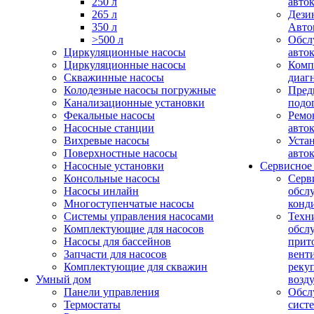
250 л
авто
265 л
Дези
350 л
Авто
>500 л
Обсл
Циркуляционные насосы
авто
Циркуляционные насосы
Комп
Скважинные насосы
диаг
Колодезные насосы погружные
Пред
Канализационные установки
подо
Фекальные насосы
Ремо
Насосные станции
авто
Вихревые насосы
Уста
Поверхностные насосы
авто
Насосные установки
Сервисное
Консольные насосы
Серв
Насосы инлайн
обсл
Многоступенчатые насосы
конд
Системы управления насосами
Техн
Комплектующие для насосов
обсл
Насосы для бассейнов
прит
Запчасти для насосов
вент
Комплектующие для скважин
реку
Умный дом
возд
Панели управления
Обсл
Термостаты
сист