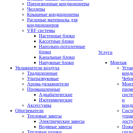
Прецизионные кондиционеры
Чиллеры
Крышные кондиционеры
Расхоные материалы для
кондиционеров
VRF системы
Настенные блоки
Кассетные блоки
Напольно-потолочные
блоки
Услуги
Канальные блоки
Наружные блоки
Монтаж
Увлажнители воздуха
Уста
Традиционные
конд
Ультразвуковые
Чебо
Арома-увлажнители
Мон
Промышленныe
пром
Адиабатические
сист
Изотермические
и
Аксессуары
конд
Обогреватели
Сист
Тепловые завесы
упра
Электрические завесы
дост
Водяные завесы
Пожа
Тепловые пушки
сигн