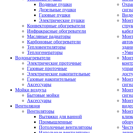
Водяные пушки
Охра
Дизельные пушки
сигн
Газовые пушки
Виде
Электрические пушки
Мон
Конвекторные обогреватели
стру
Инфракрасные обогреватели
кабе
Масляные радиаторы
Монт
Карбоновые обогреватели
авто
Тепловентиляторы
здан
Теплогенераторы
«Умн
Водонагреватели
Монт
Электрические проточные
конт
Газовые проточные
упра
Электрические накопительные
дост
Газовые накопительные
Монт
Аксессуары
сигн
Мойки воздуха
Монт
Бытовые мойки
сигн
Аксессуары
Мон
Вентиляция
виде
Вентиляторы
Мон
Вытяжки для ванной
клим
Промышленные
обор
Потолочные вентиляторы
Чист
Напольные вентиляторы
дези