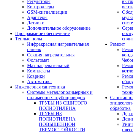
Регуляторы
вытя
Контроллеры
вент
GSM-сигнализации
Обсл
Адаптеры
муль
Датчики
сист
Дополнительное оборудование
Серв
Программное обеспечение
обсл
Теплые полы
спли
Инфракрасная нагревательная
Ремонт
панель
Ремо
Секция нагревательная
конд
Фольгомат
Чебо
Мат нагревательный
Ремо
Комплекты
котл
Коврики
Ремо
Автоматика
обор
Инженерная сантехника
Ремо
Системы металлополимерных и
техн
полимерных трубопроводов
Санитарно
ТРУБЫ ИЗ СШИТОГО
эпидеолог
ПОЛИЭТИЛЕНА
обработка
ТРУБЫ ИЗ
Дера
ПОЛИЭТИЛЕНА
Дези
ПОВЫШЕННОЙ
Унич
ТЕРМОСТОЙКОСТИ
плес