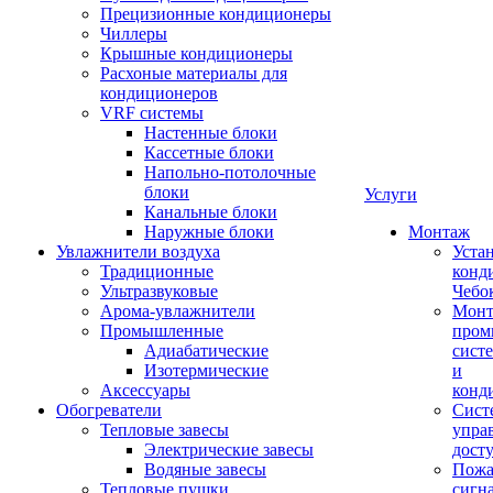
Прецизионные кондиционеры
Чиллеры
Крышные кондиционеры
Расхоные материалы для
кондиционеров
VRF системы
Настенные блоки
Кассетные блоки
Напольно-потолочные
блоки
Услуги
Канальные блоки
Наружные блоки
Монтаж
Увлажнители воздуха
Уста
Традиционные
конд
Ультразвуковые
Чебо
Арома-увлажнители
Мон
Промышленныe
пром
Адиабатические
сист
Изотермические
и
Аксессуары
конд
Обогреватели
Сист
Тепловые завесы
упра
Электрические завесы
дост
Водяные завесы
Пожа
Тепловые пушки
сигн