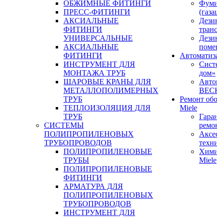
ОБЖИМНЫЕ ФИТИНГИ
Фуми
ПРЕСС-ФИТИНГИ
(газа
АКСИАЛЬНЫЕ
Дези
ФИТИНГИ
тран
УНИВЕРСАЛЬНЫЕ
Дези
АКСИАЛЬНЫЕ
поме
ФИТИНГИ
Автоматиз
ИНСТРУМЕНТ ДЛЯ
Сист
МОНТАЖА ТРУБ
дом»
ШАРОВЫЕ КРАНЫ ДЛЯ
Авто
МЕТАЛЛОПОЛИМЕРНЫХ
BEC
ТРУБ
Ремонт об
ТЕПЛОИЗОЛЯЦИЯ ДЛЯ
Miele
ТРУБ
Гара
СИСТЕМЫ
ремо
ПОЛИПРОПИЛЕНОВЫХ
Аксе
ТРУБОПРОВОДОВ
техн
ПОЛИПРОПИЛЕНОВЫЕ
Хими
ТРУБЫ
Miele
ПОЛИПРОПИЛЕНОВЫЕ
ФИТИНГИ
АРМАТУРА ДЛЯ
ПОЛИПРОПИЛЕНОВЫХ
ТРУБОПРОВОДОВ
ИНСТРУМЕНТ ДЛЯ