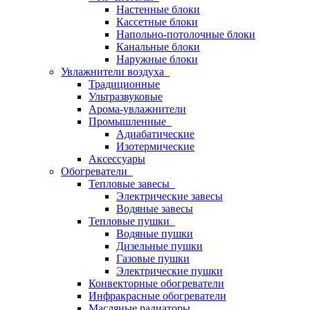
Настенные блоки
Кассетные блоки
Напольно-потолочные блоки
Канальные блоки
Наружные блоки
Увлажнители воздуха
Традиционные
Ультразвуковые
Арома-увлажнители
Промышленныe
Адиабатические
Изотермические
Аксессуары
Обогреватели
Тепловые завесы
Электрические завесы
Водяные завесы
Тепловые пушки
Водяные пушки
Дизельные пушки
Газовые пушки
Электрические пушки
Конвекторные обогреватели
Инфракрасные обогреватели
Масляные радиаторы