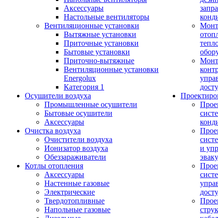
Аксессуары
запр
Настольные вентиляторы
конд
Вентиляционные установки
Монт
Вытяжные установки
отоп
Приточные установки
тепл
Бытовые установки
обор
Приточно-вытяжные
Монт
Вентиляционные установки
конт
Energolux
упра
Категория 1
дост
Осушители воздуха
Проектиро
Промышленные осушители
Прое
Бытовые осушители
сист
Аксессуары
конд
Очистка воздуха
Прое
Очистители воздуха
сист
Ионизатор воздуха
и уп
Обеззараживатели
эвак
Котлы отопления
Прое
Аксессуары
сист
Настенные газовые
упра
Электрические
дост
Твердотопливные
Прое
Напольные газовые
стру