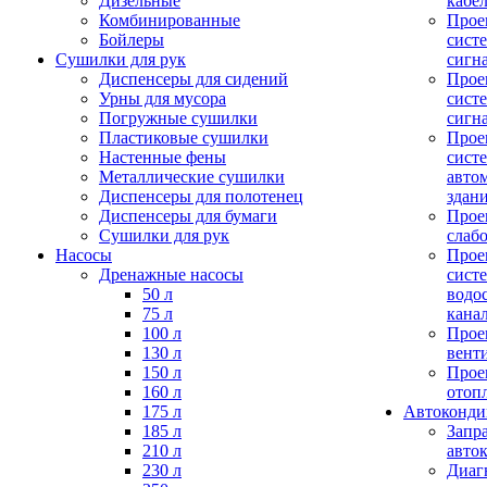
Дизельные
кабе
Комбинированные
Прое
Бойлеры
сист
Сушилки для рук
сигн
Диспенсеры для сидений
Прое
Урны для мусора
сист
Погружные сушилки
сигн
Пластиковые сушилки
Прое
Настенные фены
сист
Металлические сушилки
авто
Диспенсеры для полотенец
здан
Диспенсеры для бумаги
Прое
Сушилки для рук
слаб
Насосы
Прое
Дренажные насосы
сист
50 л
водо
75 л
кана
100 л
Прое
130 л
вент
150 л
Прое
160 л
отоп
175 л
Автоконд
185 л
Запр
210 л
авто
230 л
Диаг