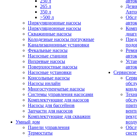
250 л
авто
265 л
Дези
350 л
Авто
>500 л
Обсл
Циркуляционные насосы
авто
Циркуляционные насосы
Комп
Скважинные насосы
диаг
Колодезные насосы погружные
Пред
Канализационные установки
подо
Фекальные насосы
Ремо
Насосные станции
авто
Вихревые насосы
Уста
Поверхностные насосы
авто
Насосные установки
Сервисное
Консольные насосы
Серв
Насосы инлайн
обсл
Многоступенчатые насосы
конд
Системы управления насосами
Техн
Комплектующие для насосов
обсл
Насосы для бассейнов
прит
Запчасти для насосов
вент
Комплектующие для скважин
реку
Умный дом
возд
Панели управления
Обсл
Термостаты
сист